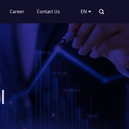
Career
Contact Us
EN
s
|