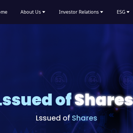
ome
About Us
Investor Relations
ESG
Lssued of
Share
Lssued of
Shares