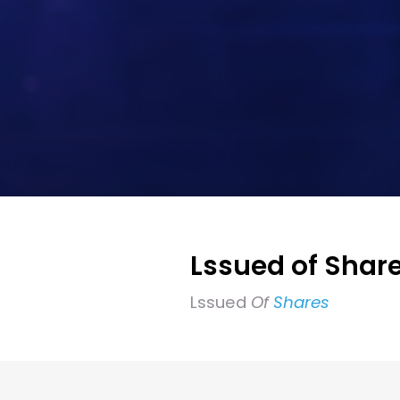
Lssued of Shar
Lssued
Of
Shares